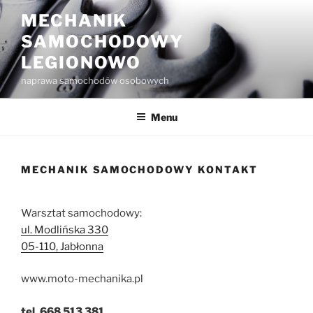
Przejdź
MECHANIK
do
SAMOCHODOWY
treści
LEGIONOWO
naprawa samochodów osobowych
Menu
MECHANIK SAMOCHODOWY KONTAKT
Warsztat samochodowy:
ul. Modlińska 330
05-110, Jabłonna
www.moto-mechanika.pl
tel. 668 513 381